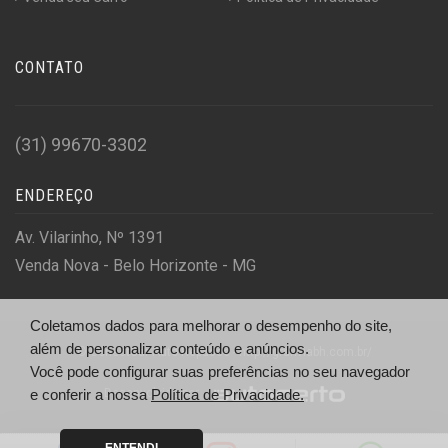
CONTATO
(31) 99670-3302
ENDEREÇO
Av. Vilarinho, Nº 1391
Venda Nova - Belo Horizonte - MG
Coletamos dados para melhorar o desempenho do site,
além de personalizar conteúdo e anúncios.
© ConectCar Auto Repasse - http://granviabh.com.br/
Você pode configurar suas preferências no seu navegador
e conferir a nossa
Política de Privacidade.
Desenvolvido por